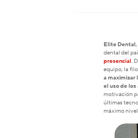
Elite Dental,
dental del pa
presencial
. 
equipo, la fi
a maximizar l
el uso de lo
motivación pa
últimas tecno
máximo nivel