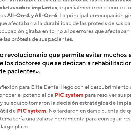
letas sobre implantes
, especialmente en el contexto
tos
All-On-4 y All-On-6
. La principal preocupación gi
que afectaban a la durabilidad de las prótesis de sus pa
ocupación giraba en torno a los errores que afectaban 
e las prótesis de sus pacientes.
 revolucionario que permite evitar muchos e
de los doctores que se dedican a rehabilitacio
de pacientes».
nflexión para Elite Dental llegó con el descubrimiento
conocer el potencial de
PIC system
para resolver sus p
 y su equipo tomaron
la decisión estratégica de impla
átil de
PIC system
. No tardaron en darse cuenta de q
tema sería una valiosa herramienta para conseguir re
 largo plazo.