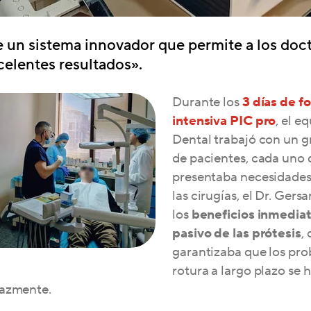
e un sistema innovador que permite a los doc
celentes resultados».
Durante los
3 días de f
intensiva PIC pro
, el e
Dental trabajó con un g
de pacientes, cada uno 
presentaba necesidades 
las cirugías, el Dr. Ger
los
beneficios inmediat
pasivo de las prótesis
,
garantizaba que los pr
rotura a largo plazo se 
cazmente.