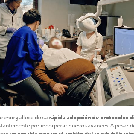
se enorgullece de su
rápida adopción de protocolos d
tantemente por incorporar nuevos avances. A pesar de 
 con
un notable reto en el ámbito de las rehabilitaci