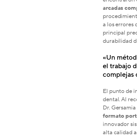
arcadas comp
procedimien
a los errores 
principal pre
durabilidad d
«Un método
el trabajo 
complejas 
El punto de i
dental. Al re
Dr. Gersamia
formato port
innovador sis
alta calidad a