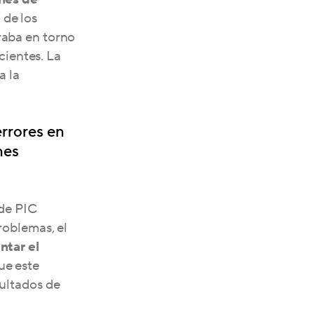
 de los
raba en torno
cientes. La
a la
rrores en
nes
 de PIC
roblemas, el
ntar el
ue este
sultados de