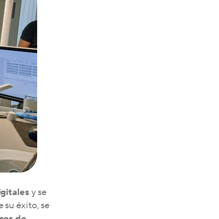
igitales
y se
su éxito, se
ones de