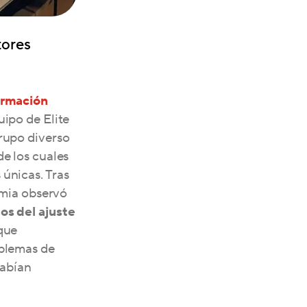
tores
ormación
quipo de Elite
rupo diverso
de los cuales
únicas. Tras
samia observó
os del ajuste
 que
oblemas de
habían