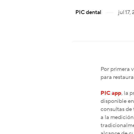
jul 17
PIC dental
Por primera v
para restaura
PIC app
, la
disponible en
consultas de
a la medición
tradicionalme
alcance de c