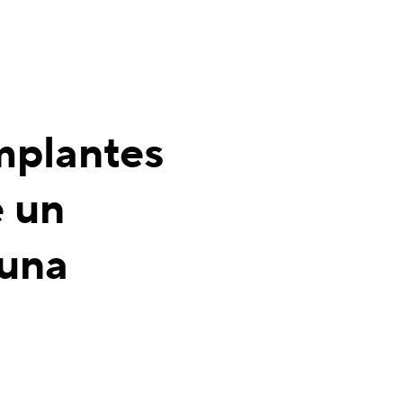
implantes
 un
 una