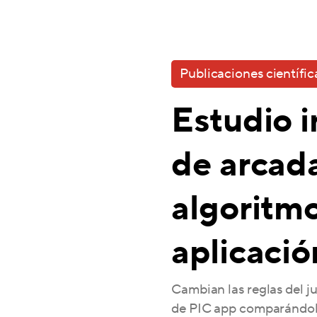
Publicaciones científic
Estudio i
de arcad
algoritmo
aplicaci
Cambian las reglas del j
de PIC app comparándol