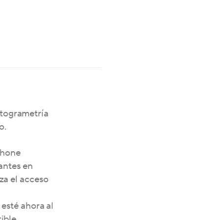
fotogrametría
o.
phone
antes en
za el acceso
esté ahora al
ible.