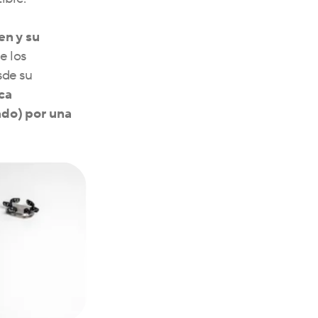
en y su
e los
sde su
ca
ado) por una