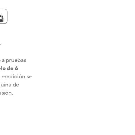
o
 a pruebas
lo de 6
a medición se
quina de
sión.