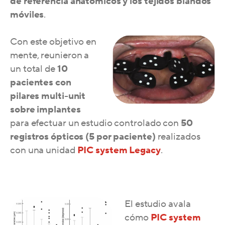
de referencia anatómicos y los tejidos blandos
móviles
.
Con este objetivo en
mente, reunieron a
un total de
10
pacientes con
pilares multi-unit
sobre implantes
para efectuar un estudio controlado con
50
registros ópticos (5 por paciente)
realizados
con una unidad
PIC system Legacy
.
El estudio avala
cómo
PIC system